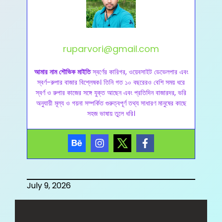
Skip
to
content
ruparvori@gmail.com
আমার নাম শৌভিক মাইতি
স্বর্ণের কারিগর, ওয়েবসাইট ডেভেলপার এবং
স্বর্ণ-রুপার বাজার বিশ্লেষক। তিনি গত ১০ বছরেরও বেশি সময় ধরে
স্বর্ণ ও রুপার কাজের সঙ্গে যুক্ত আছেন এবং প্রতিদিন বাজারদর, ভরি
অনুযায়ী মূল্য ও গয়না সম্পর্কিত গুরুত্বপূর্ণ তথ্য সাধারণ মানুষের কাছে
সহজ ভাষায় তুলে ধরি।
July 9, 2026