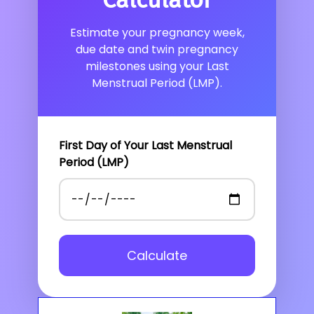
Estimate your pregnancy week,
due date and twin pregnancy
milestones using your Last
Menstrual Period (LMP).
First Day of Your Last Menstrual
Period (LMP)
Calculate